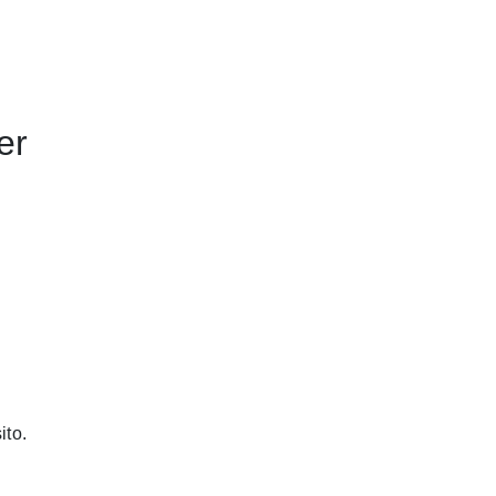
er
RIE
LLE-AQUITAINE
n CREO
Monomarque
ito.