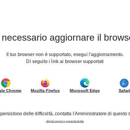
Nos Magasins
Devenez revendeur
 necessario aggiornare il brows
Nos Magasins
Il tuo browser non è supportato, esegui l'aggiornamento.
Di seguito i link ai browser supportati
LUBE / LACROUX MENUISE
AV. DE L'OCCITANIE
Légende Marker
47240 CASTELCULIER - NOUVE
le Chrome
Mozilla Firefox
Microsoft Edge
Safari
0553662291
Magasin LUBE et CREO
Magasin LUBE
Magasi
Multimarque
persistono delle difficoltà, contatta l'Amministratore di questo s
digital agency greenbubble