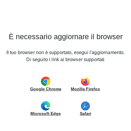
Cucine LUBE France
Home
Contacts
cine
Contacts
UBE
È necessario aggiornare il browser
Remplir le formulaire suivant:
REO
*
tchens
Champs obligatoires
Il tuo browser non è supportato, esegui l'aggiornamento.
Di seguito i link ai browser supportati
os
gasins
Prénom*
venez
vendeur
Google Chrome
Mozilla Firefox
Nom*
uvelles
Adresse
uppo
Microsoft Edge
Safari
UBE
Numéro de maison