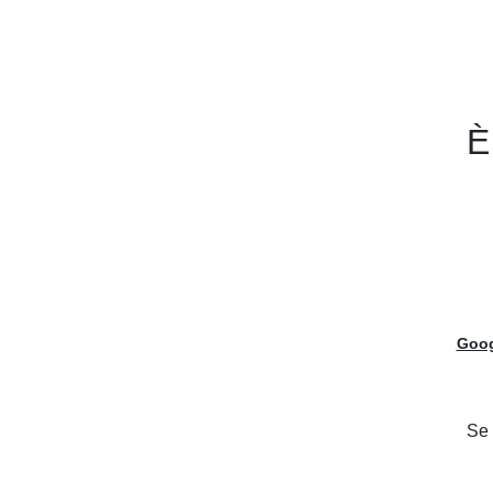
Cucine LUBE France
Cucine LUBE
CREO Kitchens
È
Home
Cucine LUBE
Tables cuisines modernes et classiques
Goog
Se 
Lube Industries s.r.l.