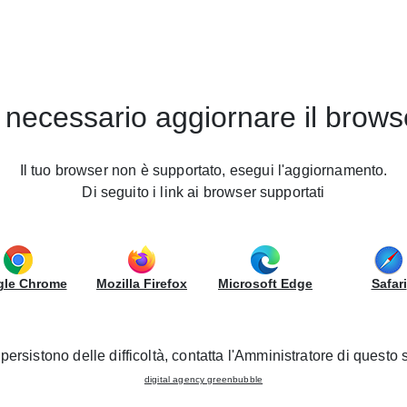
Nos Magasins
Devenez revendeur
 necessario aggiornare il brows
Il tuo browser non è supportato, esegui l'aggiornamento.
Di seguito i link ai browser supportati
le Chrome
Mozilla Firefox
Microsoft Edge
Safari
persistono delle difficoltà, contatta l'Amministratore di questo s
digital agency greenbubble
 et des tiers sélectionnés utilisent des cookies ou des technologies simila