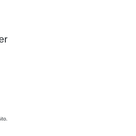
er
ito.
ires à des fins